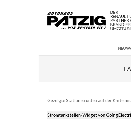
Skip
to
DER
RENAULT 
content
PARTNER F
BRAND-ER
UMGEBUN
Secondary
NEUW
Navigation
Menu
LA
Gezeigte Stationen unten auf der Karte an
Stromtankstellen-Widget von
GoingElectri