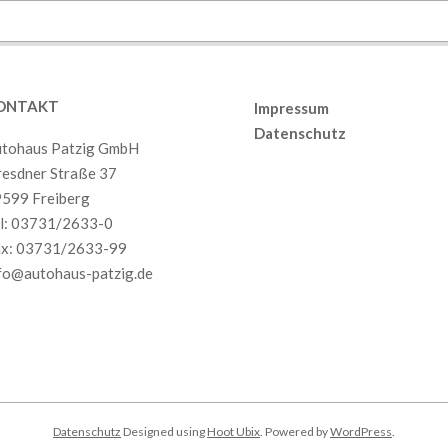
ONTAKT
Impressum
Datenschutz
tohaus Patzig GmbH
esdner Straße 37
599 Freiberg
l:
03731/2633-0
x: 03731/2633-99
fo@autohaus-patzig.de
Datenschutz
Designed using
Hoot Ubix
. Powered by
WordPress
.