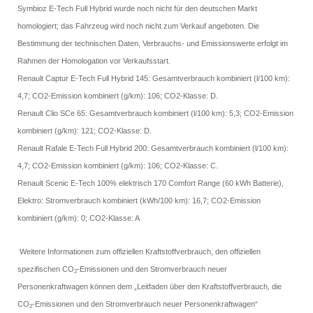
Symbioz E-Tech Full Hybrid wurde noch nicht für den deutschen Markt
homologiert; das Fahrzeug wird noch nicht zum Verkauf angeboten. Die
Bestimmung der technischen Daten, Verbrauchs- und Emissionswerte erfolgt im
Rahmen der Homologation vor Verkaufsstart.
Renault Captur E-Tech Full Hybrid 145: Gesamtverbrauch kombiniert (l/100 km):
4,7; CO2-Emission kombiniert (g/km): 106; CO2-Klasse: D.
Renault Clio SCe 65: Gesamtverbrauch kombiniert (l/100 km): 5,3; CO2-Emission
kombiniert (g/km): 121; CO2-Klasse: D.
Renault Rafale E-Tech Full Hybrid 200: Gesamtverbrauch kombiniert (l/100 km):
4,7; CO2-Emission kombiniert (g/km): 106; CO2-Klasse: C.
Renault Scenic E-Tech 100% elektrisch 170 Comfort Range (60 kWh Batterie),
Elektro: Stromverbrauch kombiniert (kWh/100 km): 16,7; CO2-Emission
kombiniert (g/km): 0; CO2-Klasse: A
Weitere Informationen zum offiziellen Kraftstoffverbrauch, den offiziellen
spezifischen CO
-Emissionen und den Stromverbrauch neuer
2
Personenkraftwagen können dem „Leitfaden über den Kraftstoffverbrauch, die
CO
-Emissionen und den Stromverbrauch neuer Personenkraftwagen“
2