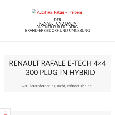
Skip
to
content
DER
RENAULT UND DACIA
PARTNER FÜR FREIBERG,
BRAND-ERBISDORF UND UMGEBUNG
Secondary
Navigation
DER NEUE CLIO
Menu
Erleben Sie den Renault Clio der neuesten Generation
RENAULT RAFALE E-TECH 4×4
bei uns.
–
300 PLUG-IN HYBRID
MEHR ERFAHREN >
wer Herausforderung sucht, erfindet sich neu
SERVICETERMIN
Jetzt können Sie ganz bequem
hier Ihren Servicetermin buchen
JETZT TESTEN >